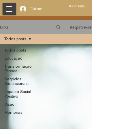
Entrar
Registre-se
Blog
Todos posts
Todos posts
Educação
Transformação
Pessoal
Negócios
Educacionais
Impacto Social
Positivo
Visão
Mentorias