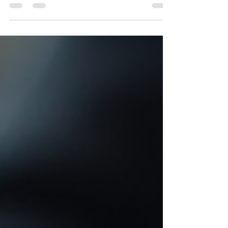
28 de jun.
4 min de leitura
Você pode ter um bom projeto e
ainda assim não conseguir
captar
Sentar diante de uma mesa cheia de papéis
bagunçados, anotações soltas e post-its
espalhados pode ser uma imagem familiar para
muitos líderes e profissionais que buscam tirar
seus projetos do papel. A sensação de ter um
bom projeto, com potencial para causar impacto
real, mas ainda assim não conseguir captar
recursos ou apoio, é frustrante e comum. Você
pode ter um bom projeto. Pode ter impacto real. E
ainda assim… não conseguir captar. Essa
dificuldade, na maioria das veze