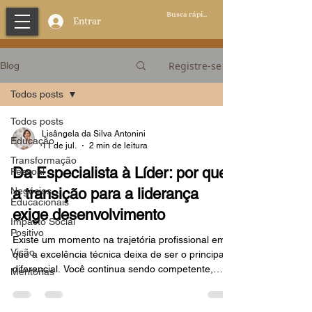
Entrar
Registre-se
Blog
Todos posts
Todos posts
Lisângela da Silva Antonini
Educação
11 de jul.
2 min de leitura
Transformação
Da Especialista à Líder: por que
Pessoal
Negócios
a transição para a liderança
Educacionais
exige desenvolvimento
Impacto Social
Positivo
Existe um momento na trajetória profissional em
Visão
que a excelência técnica deixa de ser o principal
diferencial. Você continua sendo competente,
Mentorias
confiável e referência — mas percebe que o
próximo passo não se resolve com mais esforço,