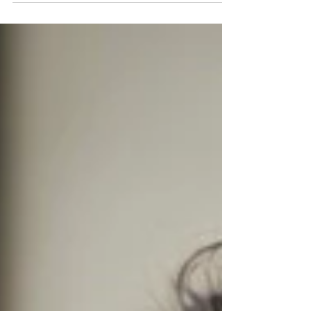
mais controle ou mais entregas. Ele pede outra
coisa: presença, influência e direção. A transição
de especialista para liderança é, muitas vezes,
invisível por fora e intensa por dentro. De repente,
o que antes dependia do seu domínio técnico
pass