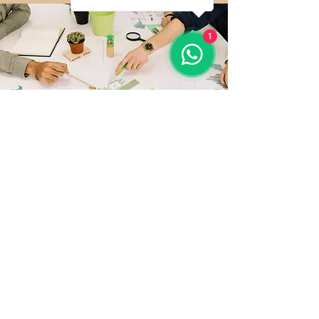
1
Serviços
Elaboração de projetos
alinhados a estratégia da
organização com foco em
impacto social ou ambiental.