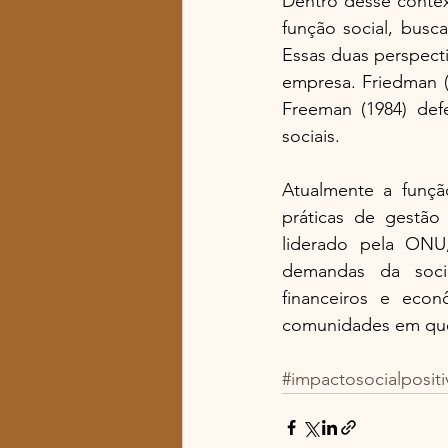
Dentro desse contex
função social, busc
Essas duas perspect
empresa. Friedman (1
Freeman (1984) def
sociais. 
Atualmente a funçã
práticas de gestão
liderado pela ONU,
demandas da socie
financeiros e econ
comunidades em qu
#impactosocialpositi