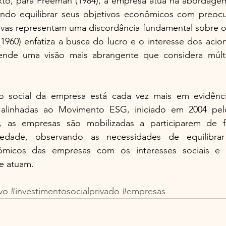
to, para Freeman (1984), a empresa atua na abordagem 
ando equilibrar seus objetivos econômicos com preocup
ivas representam uma discordância fundamental sobre o 
960) enfatiza a busca do lucro e o interesse dos acion
ende uma visão mais abrangente que considera múltip
o social da empresa está cada vez mais em evidência
 alinhadas ao Movimento ESG, iniciado em 2004 pelo
 as empresas são mobilizadas a participarem de fo
dade, observando as necessidades de equilibrar 
ômicos das empresas com os interesses sociais e a
e atuam.
vo
#investimentosocialprivado
#empresas