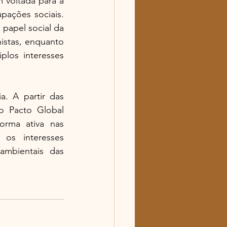
voltada para a 
ações sociais. 
papel social da 
istas, enquanto 
los interesses 
. A partir das 
 Pacto Global 
rma ativa nas 
os interesses 
mbientais das 