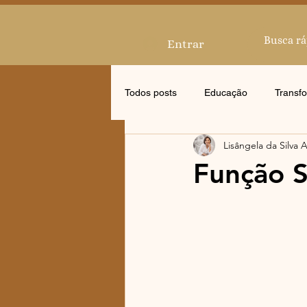
Entrar
Todos posts
Educação
Transf
Lisângela da Silva 
Mentorias
Função S