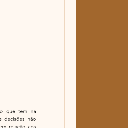
o que tem na 
e decisões não 
m relação aos 