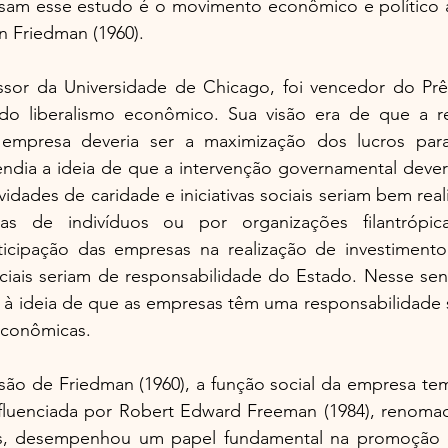
am esse estudo é o movimento econômico e político a
n Friedman (1960). 
sor da Universidade de Chicago, foi vencedor do Prê
do liberalismo econômico. Sua visão era de que a re
empresa deveria ser a maximização dos lucros para 
ndia a ideia de que a intervenção governamental deveria
vidades de caridade e iniciativas sociais seriam bem rea
ias de indivíduos ou por organizações filantrópic
cipação das empresas na realização de investimento s
ciais seriam de responsabilidade do Estado. Nesse sent
 à ideia de que as empresas têm uma responsabilidade s
conômicas. 
são de Friedman (1960), a função social da empresa tem
fluenciada por Robert Edward Freeman (1984), renoma
os, desempenhou um papel fundamental na promoção d