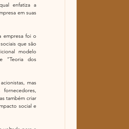
al enfatiza a 
empresa em suas 
a empresa foi o 
ociais que são 
cional modelo 
e “Teoria dos 
cionistas, mas 
fornecedores, 
s também criar 
mpacto social e 