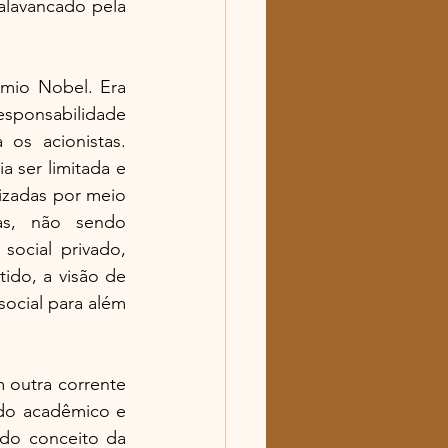
lavancado pela 
mio Nobel. Era 
sponsabilidade 
os acionistas. 
 ser limitada e 
lizadas por meio 
as, não sendo 
ocial privado, 
ido, a visão de 
ocial para além 
 outra corrente 
do acadêmico e 
o conceito da 