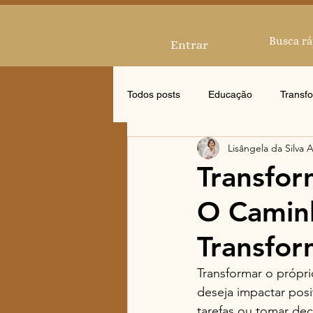
Entrar
Todos posts
Educação
Transf
Lisângela da Silva 
Mentorias
Transfor
O Camin
Transfor
Transformar o própri
deseja impactar posi
tarefas ou tomar dec