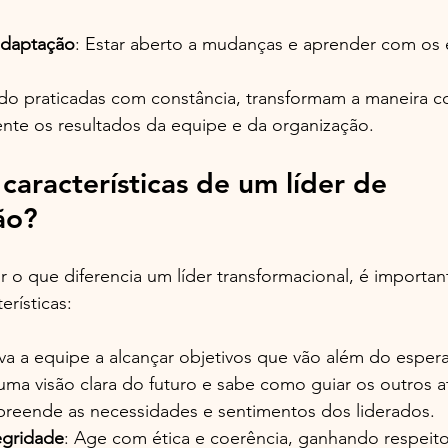
 adaptação
: Estar aberto a mudanças e aprender com os 
ndo praticadas com constância, transformam a maneira 
nte os resultados da equipe e da organização.
características de um líder de 
ão?
 o que diferencia um líder transformacional, é importa
erísticas:
iva a equipe a alcançar objetivos que vão além do esper
uma visão clara do futuro e sabe como guiar os outros at
reende as necessidades e sentimentos dos liderados.
egridade
: Age com ética e coerência, ganhando respeito