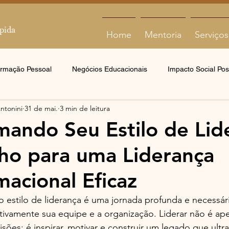
Home
Mentoria
Serviços
ormação Pessoal
Negócios Educacionais
Impacto Social Posi
Antonini
31 de mai.
3 min de leitura
mando Seu Estilo de Lid
ho para uma Liderança
macional Eficaz
o estilo de liderança é uma jornada profunda e necessá
tivamente sua equipe e a organização. Liderar não é ap
isões; é inspirar, motivar e construir um legado que ult