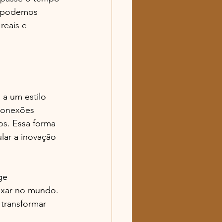
o podemos 
reais e 
a um estilo 
 conexões 
os. Essa forma 
lar a inovação 
ge 
ixar no mundo. 
transformar 