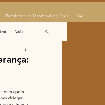
Plataforma de Matchmaking Social
Sair
tivo
Visão
erança:
ria para quem 
enas delegar 
rapasse o tempo 