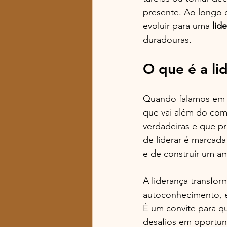
presente. Ao longo 
evoluir para uma 
lid
duradouras.
O que é a li
Quando falamos em li
que vai além do coma
verdadeiras e que p
de liderar é marcada
e de construir um a
A liderança transfor
autoconhecimento, e
É um convite para q
desafios em oportun