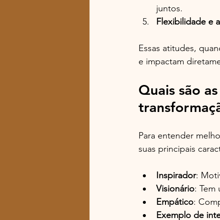
juntos.
Flexibilidade e
Essas atitudes, qua
e impactam diretame
Quais são as 
transformaç
Para entender melhor
suas principais caract
Inspirador
: Mot
Visionário
: Tem 
Empático
: Comp
Exemplo de int