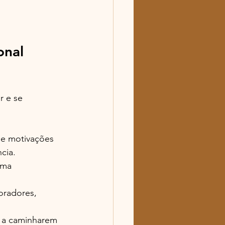
nal 
r e se 
 e motivações 
cia.
rma 
oradores, 
s a caminharem 