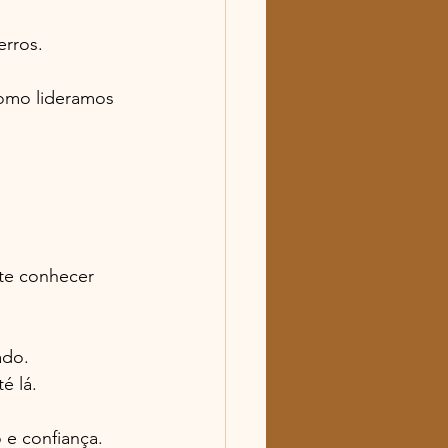
erros.
como lideramos 
nte conhecer 
ado.
é lá.
 e confiança.