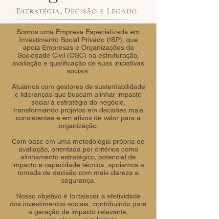
Somos uma Empresa Especializada em
Investimento Social Privado (ISP), que
apoia Empresas e Organizações da
Sociedade Civil (OSC) na estruturação,
avaliação e qualificação de suas iniciativas
sociais.
Atuamos com gestores de sustentabilidade
e lideranças que buscam alinhar impacto
social à estratégia do negócio,
transformando projetos em decisões mais
consistentes e em ativos de valor para a
organização.
Com base em uma metodologia própria de
avaliação, orientada por critérios como
alinhamento estratégico, potencial de
impacto e capacidade técnica, apoiamos a
tomada de decisão com mais clareza e
segurança.
Nosso objetivo é fortalecer a efetividade
dos investimentos sociais, contribuindo para
a geração de impacto relevante,