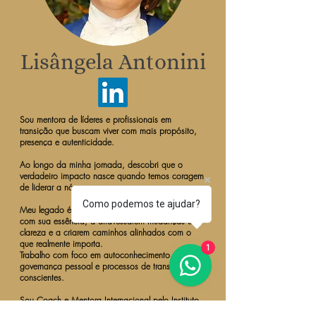
Lisângela Antonini
Sou mentora de líderes e profissionais em
transição que buscam viver com mais propósito,
presença e autenticidade.
Ao longo da minha jornada, descobri que o
verdadeiro impacto nasce quando temos coragem
de liderar a nós mesmos.
Como podemos te ajudar?
Meu legado é ajudar pessoas a reconectarem-se
com sua essência, a atravessarem mudanças com
clareza e a criarem caminhos alinhados com o
que realmente importa.
1
Trabalho com foco em autoconhecimento,
governança pessoal e processos de transição
conscientes.
Sou Coach e Mentora Internacional pelo Instituto
HOLOS, consultora na área de negócios da