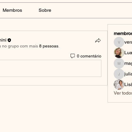
Membros
Sobre
membro
nini
ver
verapol
u no grupo com mais
8 pessoas
.
Lua
0 comentário
mag
magdasp
jul
juliana
Ver todo