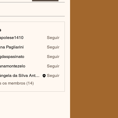
s
apolese1410
Seguir
ese1410
na Pagliarini
Seguir
daspasinato
Seguir
asinato
ianamontezelo
Seguir
montezelo
Lisângela da Silva Antonini
Seguir
s os membros (14)