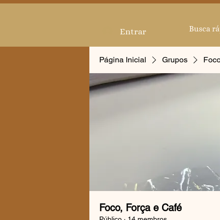
Entrar
Página Inicial
Grupos
Foco
Foco, Força e Café
Público
·
14 membros