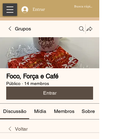
Entrar
Grupos
Foco, Força e Café
Público
·
14 membros
Entrar
Discussão
Mídia
Membros
Sobre
Voltar