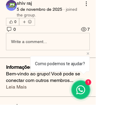
shiv raj
5 de novembro de 2025
·
joined
the group.
0
0
7
Write a comment...
Como podemos te ajudar?
Informações
Bem-vindo ao grupo! Você pode se
conectar com outros membros
...
1
Leia Mais
membros
verapolese1410
Seguir
verapolese1410
Luana Pagliarini
Seguir