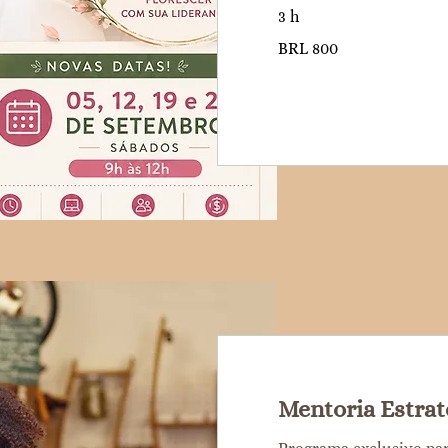
3 h
800
BRL 800
reales
brasileños
Mentoria Estrat