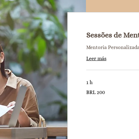
Sessões de Men
Mentoria Personalizada
Leer más
1 h
200
BRL 200
reales
brasileños