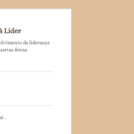
à Lider
olvimento da liderança
artas-feiras.
...