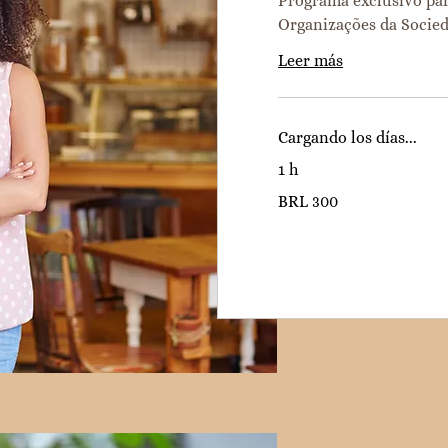
Programa exclusivo pa
Organizações da Socied
Leer más
Cargando los días...
1 h
300
BRL 300
reales
brasileños