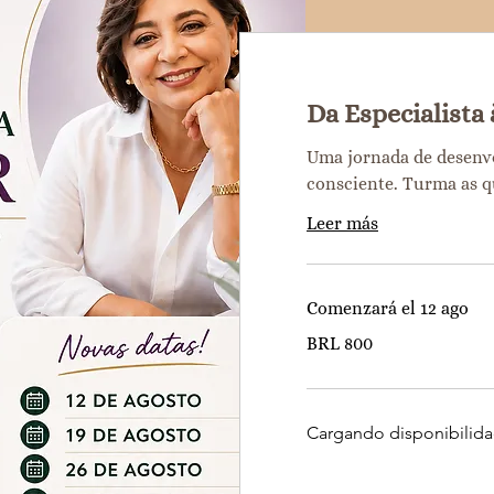
Da Especialista 
Uma jornada de desenv
consciente. Turma as qu
Leer más
Comenzará el 12 ago
800
BRL 800
reales
brasileños
Cargando disponibilidad