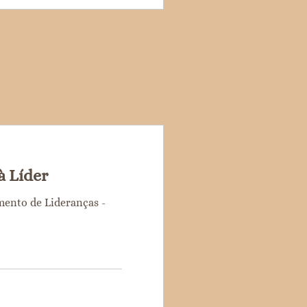
à Líder
ento de Lideranças -